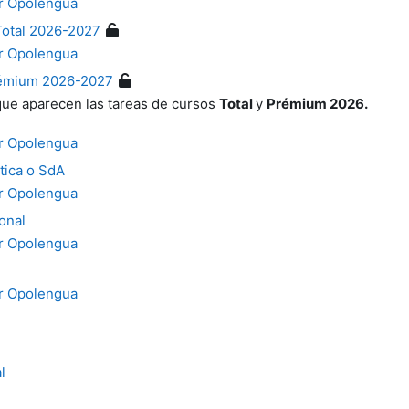
r Opolengua
Total 2026-2027
r Opolengua
rémium 2026-2027
 que aparecen las tareas de cursos
Total
y
Prémium 2026.
r Opolengua
tica o SdA
r Opolengua
onal
r Opolengua
r Opolengua
l