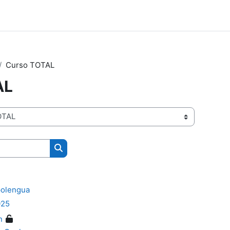
Curso TOTAL
AL
Search courses
polengua
025
n