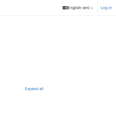
English ‎(en)‎
Log in
Expand all