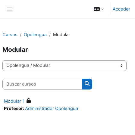
Salta al contenido principal
Acceder
Panel lateral
Cursos
Opolengua
Modular
Modular
Categorías
Buscar cursos
Buscar cursos
Modular 1
Profesor:
Administrador Opolengua